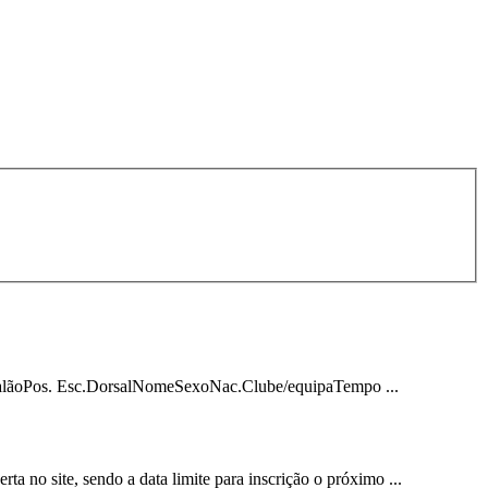
EscalãoPos. Esc.DorsalNomeSexoNac.Clube/equipaTempo ...
no site, sendo a data limite para inscrição o próximo ...