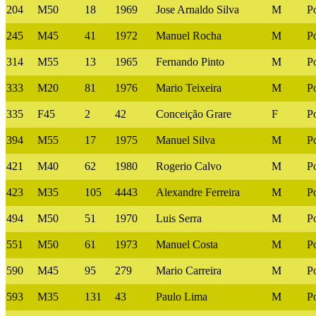
204
M50
18
1969
Jose Arnaldo Silva
M
P
245
M45
41
1972
Manuel Rocha
M
P
314
M55
13
1965
Fernando Pinto
M
P
333
M20
81
1976
Mario Teixeira
M
P
335
F45
2
42
Conceição Grare
F
P
394
M55
17
1975
Manuel Silva
M
P
421
M40
62
1980
Rogerio Calvo
M
P
423
M35
105
4443
Alexandre Ferreira
M
P
494
M50
51
1970
Luis Serra
M
P
551
M50
61
1973
Manuel Costa
M
P
590
M45
95
279
Mario Carreira
M
P
593
M35
131
43
Paulo Lima
M
P