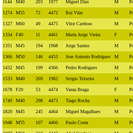
1144
M40
203
1977
Miguel Dias
M
P
1274
M55
72
4472
Rui Vilar
M
P
1327
M60
49
4475
Vitor Cardoso
M
P
1334
F40
11
4461
Maria Jorge Vieira
F
P
1351
M45
194
1968
Jorge Santos
M
P
1366
M50
146
4453
Jose Antonio Rodrigues
M
P
1432
M45
199
4366
Pedro Rodrigues
M
P
1533
M40
269
1982
Sergio Teixeira
M
P
1678
F20
53
4474
Vania Braga
F
P
1749
M40
298
4473
Tiago Rocha
M
P
1820
M45
245
4464
Miguel Magalhaes
M
P
1948
M55
107
4466
Paulo Costa
M
P