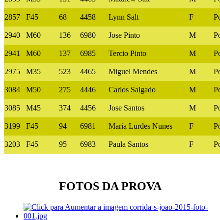
2857
F45
68
4458
Lynn Salt
F
P
2940
M60
136
6980
Jose Pinto
M
P
2941
M60
137
6985
Tercio Pinto
M
P
2975
M35
523
4465
Miguel Mendes
M
P
3084
M50
275
4446
Carlos Salgado
M
P
3085
M45
374
4456
Jose Santos
M
P
3199
F45
94
6981
Maria Lurdes Nunes
F
P
3203
F45
95
6983
Paula Santos
F
P
FOTOS DA PROVA