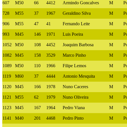
607
M50
66
4412
Armindo Goncalves
M
P
728
M55
37
1967
Geraldino Silva
M
P
906
M55
47
41
Fernando Leite
M
P
993
M45
146
1971
Luis Poeira
M
P
1052
M50
108
4452
Joaquim Barbosa
M
P
1082
M45
158
3529
Marco Pinho
M
P
1089
M50
110
1966
Filipe Lemos
M
P
1119
M60
37
4444
Antonio Mesquita
M
P
1120
M45
166
1978
Nuno Caceres
M
P
1121
M55
62
1979
Nuno Oliveira
M
P
1123
M45
167
1964
Pedro Viana
M
P
1141
M40
201
4468
Pedro Pinto
M
P