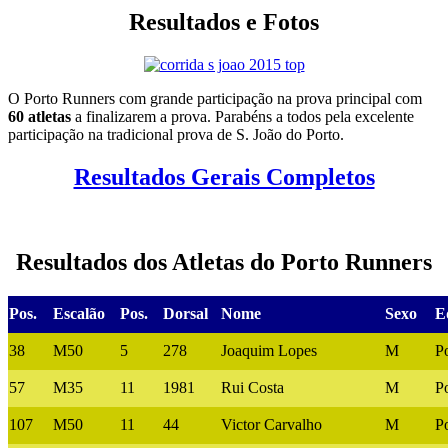
Resultados e Fotos
O Porto Runners com grande participação na prova principal com
60 atletas
a finalizarem a prova. Parabéns a todos pela excelente
participação na tradicional prova de S. João do Porto.
Resultados Gerais Completos
Resultados dos Atletas do Porto Runners
Pos.
Escalão
Pos.
Dorsal
Nome
Sexo
E
38
M50
5
278
Joaquim Lopes
M
P
57
M35
11
1981
Rui Costa
M
P
107
M50
11
44
Victor Carvalho
M
P