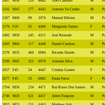
2007
M50
210
4442
Abel Cardoso
M
P
2102
M45
277
4445
Antonio Sa Cunha
M
P
2287
M60
99
1974
Manuel Riboira
M
P
2376
F20
92
4460
Margarida Santos
F
P
2482
M50
245
4115
José Resende
M
P
2505
M60
117
4448
Daniel Cardoso
M
P
2570
M35
460
6984
Ricardo Duarte
M
P
2599
M45
321
6979
Antonio Silva
M
P
2657
F45
54
4447
Cristina Gomes
F
P
2677
F45
55
6982
Paula Paiva
F
P
2704
M50
254
4471
Rui Russo Dos Santos
M
P
2746
M20
621
4457
Julien Fraipont
M
P
2855
M55
151
4463
Matthew Salt
M
P