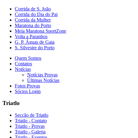
Corrida de S. João
Corrida do Dia do Pai
Corrida da Mulher
Maratona do Porto
Meia Maratona SportZone
Volta a Paranhos
G. P. Águas de Gaia
S. Silvestre do Porto
Quem Somos
Contatos
Notícias
Notícias Provas
Últimas Notícias
Fotos Provas
Sócios Login
Triatlo
Secção de Triatlo
Triatlo - Contato
Triatlo - Provas
Triatlo - Galeria
Triatlo - Eventos