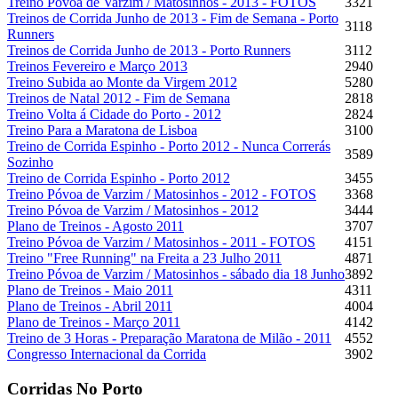
Treino Póvoa de Varzim / Matosinhos - 2013 - FOTOS
3321
Treinos de Corrida Junho de 2013 - Fim de Semana - Porto
3118
Runners
Treinos de Corrida Junho de 2013 - Porto Runners
3112
Treinos Fevereiro e Março 2013
2940
Treino Subida ao Monte da Virgem 2012
5280
Treinos de Natal 2012 - Fim de Semana
2818
Treino Volta á Cidade do Porto - 2012
2824
Treino Para a Maratona de Lisboa
3100
Treino de Corrida Espinho - Porto 2012 - Nunca Correrás
3589
Sozinho
Treino de Corrida Espinho - Porto 2012
3455
Treino Póvoa de Varzim / Matosinhos - 2012 - FOTOS
3368
Treino Póvoa de Varzim / Matosinhos - 2012
3444
Plano de Treinos - Agosto 2011
3707
Treino Póvoa de Varzim / Matosinhos - 2011 - FOTOS
4151
Treino "Free Running" na Freita a 23 Julho 2011
4871
Treino Póvoa de Varzim / Matosinhos - sábado dia 18 Junho
3892
Plano de Treinos - Maio 2011
4311
Plano de Treinos - Abril 2011
4004
Plano de Treinos - Março 2011
4142
Treino de 3 Horas - Preparação Maratona de Milão - 2011
4552
Congresso Internacional da Corrida
3902
Corridas No Porto