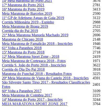
14ª meia maratona do Porto 2021
3676
17ª Maratona do Porto 2021
2781
16ª Maratona do Porto 2019
3413
Meia Maratona de Barcelos 2019
2590
11º GP de Atletismo Aguas de Gaia 2019
3122
Corrida Milionária 2019 - Espinho
2988
Meia Maratona de Braga 2019
2522
Corrida dia do Pai 2019
2705
21ª Meia Maratona Manuela Machado 2019
2696
Maratona de Chicago 2018
2148
Meia Maratona de Famalicão 2018 - Inscrições
1946
61ª Volta a Paranhos 2018
7746
15ª Maratona do Porto 2018
2718
12ª Meia Maratona Sport Zone - 2018
2419
Meia Maratona de Cortegaça 2018 - Fotos
1971
Corrida S. João do Porto 2018 - Inscrições
3622
Corrida do Dia Do Pai 2018
3918
Maratona do Funchal 2018 - Resultados Fotos
3225
20ª Meia Maratona de Viana do Castelo 2018 - Inscrições
4591
São Silvestre Santo Tirso 2017 - Resultados Classificações
2401
Fotos
60ª Volta a Paranhos 2017
3109
Meia Maratona de Coimbra 2017
2225
14ª Maratona do Porto 2017 - Inscrições
3244
MEIA MARATONA SPORT ZONE 2017
3764