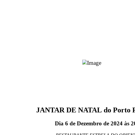
Terá lugar no próximo dia
6 de dezembro de 2024 -
RESTAURANTE ESTRELA DO O
(Rua Fernandes Tomás 405-411 P
Inscrição no site do clube até ao próximo
2024.
JANTAR DE NATAL do Porto 
Dia 6 de Dezembro de 2024 às 2