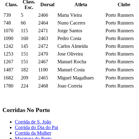
Class.
Class.
Dorsal
Atleta
Clube
Esc.
739
5
2466
Maria Vieira
Porto Runners
748
66
2464
Nuno Caceres
Porto Runners
1070
115
2471
Jorge Santos
Porto Runners
1090
160
2463
Pedro Costa
Porto Runners
1242
145
2472
Carlos Almeida
Porto Runners
1253
151
2470
Jose Oliveira
Porto Runners
1267
151
2467
Manuel Rocha
Porto Runners
1487
182
1100
Manuel Costa
Porto Runners
1682
209
2465
Miguel Magalhaes
Porto Runners
1780
224
2468
Joao Correia
Porto Runners
Corridas No Porto
Corrida de S. João
Corrida do Dia do Pai
Corrida da Mulher
Maratona do Porto