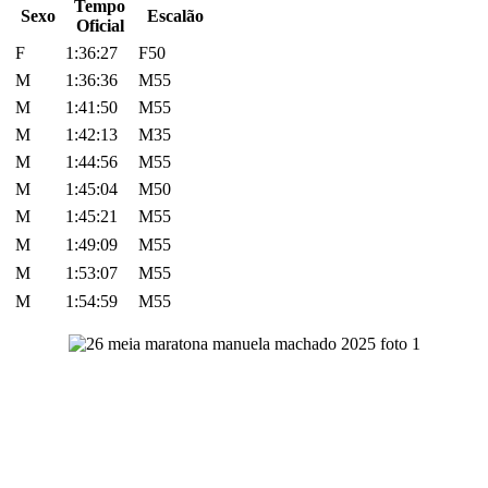
Tempo
Sexo
Escalão
Oficial
F
1:36:27
F50
M
1:36:36
M55
M
1:41:50
M55
M
1:42:13
M35
M
1:44:56
M55
M
1:45:04
M50
M
1:45:21
M55
M
1:49:09
M55
M
1:53:07
M55
M
1:54:59
M55