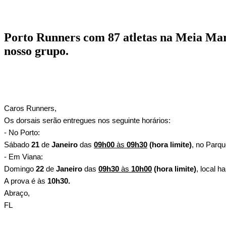
Porto Runners com 87 atletas na Meia Mara
nosso grupo.
Caros Runners,
Os dorsais serão entregues nos seguinte horários:
- No Porto:
Sábado
21
de
Janeiro
das
09h00
às
09h30
(hora limite)
, no Parqu
- Em Viana:
Domingo
22
de
Janeiro
das
09h30
às
10h00
(hora limite)
, local h
A prova é às
10h30.
Abraço,
FL