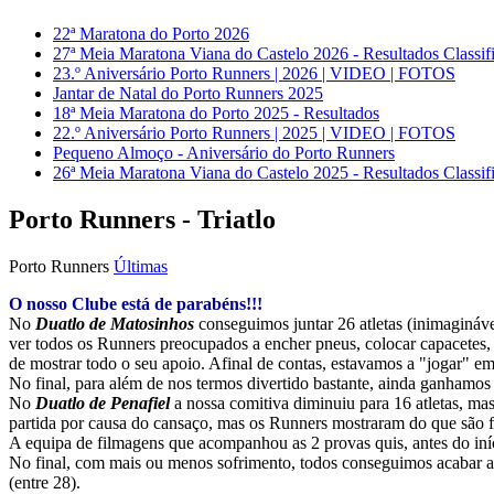
22ª Maratona do Porto 2026
27ª Meia Maratona Viana do Castelo 2026 - Resultados Classif
23.º Aniversário Porto Runners | 2026 | VIDEO | FOTOS
Jantar de Natal do Porto Runners 2025
18ª Meia Maratona do Porto 2025 - Resultados
22.º Aniversário Porto Runners | 2025 | VIDEO | FOTOS
Pequeno Almoço - Aniversário do Porto Runners
26ª Meia Maratona Viana do Castelo 2025 - Resultados Classif
Porto Runners - Triatlo
Porto Runners
Últimas
O nosso Clube está de parabéns!!!
No
Duatlo de Matosinhos
conseguimos juntar 26 atletas (inimagináv
ver todos os Runners preocupados a encher pneus, colocar capacetes, 
de mostrar todo o seu apoio. Afinal de contas, estavamos a "jogar" em 
No final, para além de nos termos divertido bastante, ainda ganhamos 
No
Duatlo de Penafiel
a nossa comitiva diminuiu para 16 atletas, ma
partida por causa do cansaço, mas os Runners mostraram do que são fe
A equipa de filmagens que acompanhou as 2 provas quis, antes do iníc
No final, com mais ou menos sofrimento, todos conseguimos acabar a p
(entre 28).