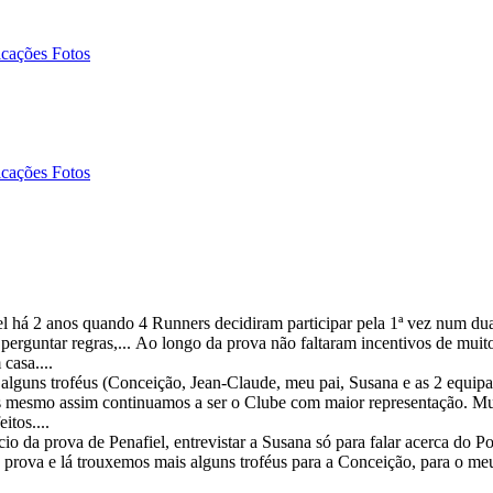
icações Fotos
icações Fotos
el há 2 anos quando 4 Runners decidiram participar pela 1ª vez num du
perguntar regras,... Ao longo da prova não faltaram incentivos de muit
casa....
alguns troféus (Conceição, Jean-Claude, meu pai, Susana e as 2 equipas
s mesmo assim continuamos a ser o Clube com maior representação. Muit
itos....
io da prova de Penafiel, entrevistar a Susana só para falar acerca do P
rova e lá trouxemos mais alguns troféus para a Conceição, para o meu 