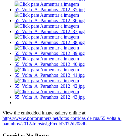
View the embedded image gallery online at:
https://www.portorunners.net/fotos-corridas-de-rua/55-volta-a-
paranhos-2012-fotos#sigFreeId3972d208db
Corridas No Porto