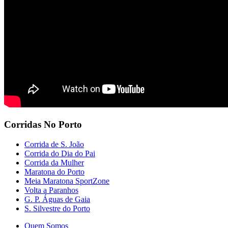
Corridas No Porto
Corrida de S. João
Corrida do Dia do Pai
Corrida da Mulher
Maratona do Porto
Meia Maratona SportZone
Volta a Paranhos
G. P. Águas de Gaia
S. Silvestre do Porto
Quem Somos