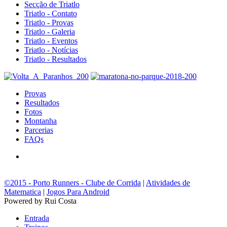
Secção de Triatlo
Triatlo - Contato
Triatlo - Provas
Triatlo - Galeria
Triatlo - Eventos
Triatlo - Notícias
Triatlo - Resultados
Provas
Resultados
Fotos
Montanha
Parcerias
FAQs
©2015 - Porto Runners - Clube de Corrida
|
Atividades de
Matematica
|
Jogos Para Android
Powered by Rui Costa
Entrada