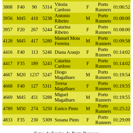
Vitoria
Porto
3808
F40
90
5314
F
01:06:52
Cardoso
Runners
Antonio
Porto
3956
M45
410
5238
M
01:08:00
Ribeiro
Runners
Catarina
Porto
3957
F20
267
5244
F
01:08:00
Ribeiro
Runners
Manuel Mota
Porto
4128
M45
417
5280
M
01:09:58
Ferreira
Runners
Porto
4416
F40
113
5246
Diana Araujo
F
01:14:02
Runners
Catarina
Porto
4417
F35
189
5243
F
01:14:02
Cardoso
Runners
Diogo
Porto
4667
M20
1237
5247
M
01:19:54
Magalhaes
Runners
Teresa
Porto
4668
F40
127
5311
F
01:19:55
Magalhaes
Runners
Miguel
Porto
4669
M45
451
5288
M
01:19:55
Magalhaes
Runners
Porto
4789
M50
274
5250
Eurico Pinto
M
01:25:22
Runners
Porto
4833
F35
230
5309
Susana Pinto
F
01:29:09
Runners