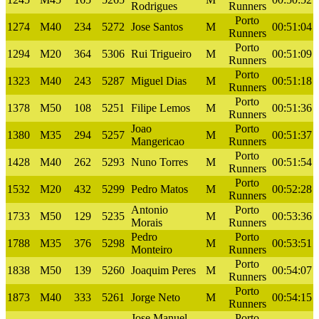
Rodrigues
Runners
Porto
1274
M40
234
5272
Jose Santos
M
00:51:04
Runners
Porto
1294
M20
364
5306
Rui Trigueiro
M
00:51:09
Runners
Porto
1323
M40
243
5287
Miguel Dias
M
00:51:18
Runners
Porto
1378
M50
108
5251
Filipe Lemos
M
00:51:36
Runners
Joao
Porto
1380
M35
294
5257
M
00:51:37
Mangericao
Runners
Porto
1428
M40
262
5293
Nuno Torres
M
00:51:54
Runners
Porto
1532
M20
432
5299
Pedro Matos
M
00:52:28
Runners
Antonio
Porto
1733
M50
129
5235
M
00:53:36
Morais
Runners
Pedro
Porto
1788
M35
376
5298
M
00:53:51
Monteiro
Runners
Porto
1838
M50
139
5260
Joaquim Peres
M
00:54:07
Runners
Porto
1873
M40
333
5261
Jorge Neto
M
00:54:15
Runners
Jose Manuel
Porto