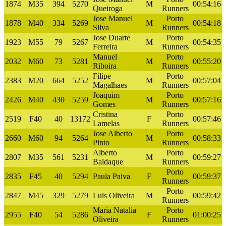
1874
M35
394
5270
M
00:54:16
Queiroga
Runners
Jose Manuel
Porto
1878
M40
334
5269
M
00:54:18
Silva
Runners
Jose Duarte
Porto
1923
M55
79
5267
M
00:54:35
Ferreira
Runners
Manuel
Porto
2032
M60
73
5281
M
00:55:20
Riboira
Runners
Filipe
Porto
2383
M20
664
5252
M
00:57:04
Magalhaes
Runners
Joaquim
Porto
2426
M40
430
5259
M
00:57:16
Gomes
Runners
Cristina
Porto
2519
F40
40
13172
F
00:57:46
Lamelas
Runners
Jose Alberto
Porto
2660
M60
94
5264
M
00:58:33
Pinto
Runners
Alberto
Porto
2807
M35
561
5231
M
00:59:27
Baldaque
Runners
Porto
2835
F45
40
5294
Paula Paiva
F
00:59:37
Runners
Porto
2847
M45
329
5279
Luis Oliveira
M
00:59:42
Runners
Maria Natalia
Porto
2955
F40
54
5286
F
01:00:25
Oliveira
Runners