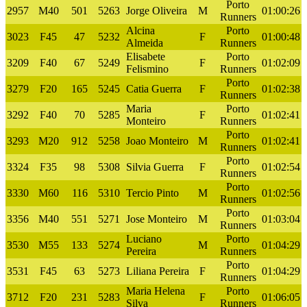
Porto
2957
M40
501
5263
Jorge Oliveira
M
01:00:26
Runners
Alcina
Porto
3023
F45
47
5232
F
01:00:48
Almeida
Runners
Elisabete
Porto
3209
F40
67
5249
F
01:02:09
Felismino
Runners
Porto
3279
F20
165
5245
Catia Guerra
F
01:02:38
Runners
Maria
Porto
3292
F40
70
5285
F
01:02:41
Monteiro
Runners
Porto
3293
M20
912
5258
Joao Monteiro
M
01:02:41
Runners
Porto
3324
F35
98
5308
Silvia Guerra
F
01:02:54
Runners
Porto
3330
M60
116
5310
Tercio Pinto
M
01:02:56
Runners
Porto
3356
M40
551
5271
Jose Monteiro
M
01:03:04
Runners
Luciano
Porto
3530
M55
133
5274
M
01:04:29
Pereira
Runners
Porto
3531
F45
63
5273
Liliana Pereira
F
01:04:29
Runners
Maria Helena
Porto
3712
F20
231
5283
F
01:06:05
Silva
Runners