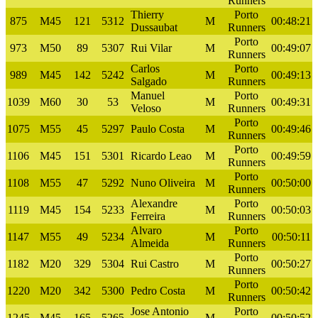
Runners
Thierry
Porto
875
M45
121
5312
M
00:48:21
Dussaubat
Runners
Porto
973
M50
89
5307
Rui Vilar
M
00:49:07
Runners
Carlos
Porto
989
M45
142
5242
M
00:49:13
Salgado
Runners
Manuel
Porto
1039
M60
30
53
M
00:49:31
Veloso
Runners
Porto
1075
M55
45
5297
Paulo Costa
M
00:49:46
Runners
Porto
1106
M45
151
5301
Ricardo Leao
M
00:49:59
Runners
Porto
1108
M55
47
5292
Nuno Oliveira
M
00:50:00
Runners
Alexandre
Porto
1119
M45
154
5233
M
00:50:03
Ferreira
Runners
Alvaro
Porto
1147
M55
49
5234
M
00:50:11
Almeida
Runners
Porto
1182
M20
329
5304
Rui Castro
M
00:50:27
Runners
Porto
1220
M20
342
5300
Pedro Costa
M
00:50:42
Runners
Jose Antonio
Porto
1245
M45
165
5265
M
00:50:52