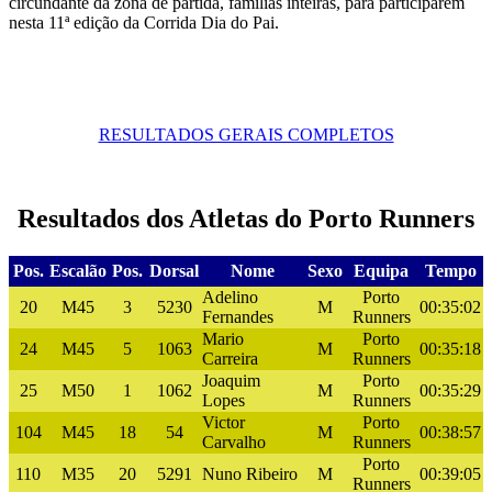
circundante da zona de partida, famílias inteiras, para participarem
nesta 11ª edição da Corrida Dia do Pai.
RESULTADOS GERAIS COMPLETOS
Resultados dos Atletas do Porto Runners
Pos.
Escalão
Pos.
Dorsal
Nome
Sexo
Equipa
Tempo
Adelino
Porto
20
M45
3
5230
M
00:35:02
Fernandes
Runners
Mario
Porto
24
M45
5
1063
M
00:35:18
Carreira
Runners
Joaquim
Porto
25
M50
1
1062
M
00:35:29
Lopes
Runners
Victor
Porto
104
M45
18
54
M
00:38:57
Carvalho
Runners
Porto
110
M35
20
5291
Nuno Ribeiro
M
00:39:05
Runners