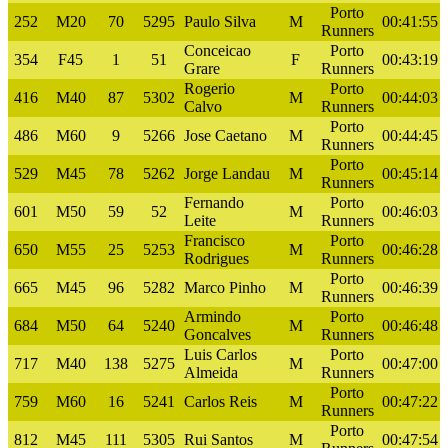
Porto
252
M20
70
5295
Paulo Silva
M
00:41:55
Runners
Conceicao
Porto
354
F45
1
51
F
00:43:19
Grare
Runners
Rogerio
Porto
416
M40
87
5302
M
00:44:03
Calvo
Runners
Porto
486
M60
9
5266
Jose Caetano
M
00:44:45
Runners
Porto
529
M45
78
5262
Jorge Landau
M
00:45:14
Runners
Fernando
Porto
601
M50
59
52
M
00:46:03
Leite
Runners
Francisco
Porto
650
M55
25
5253
M
00:46:28
Rodrigues
Runners
Porto
665
M45
96
5282
Marco Pinho
M
00:46:39
Runners
Armindo
Porto
684
M50
64
5240
M
00:46:48
Goncalves
Runners
Luis Carlos
Porto
717
M40
138
5275
M
00:47:00
Almeida
Runners
Porto
759
M60
16
5241
Carlos Reis
M
00:47:22
Runners
Porto
812
M45
111
5305
Rui Santos
M
00:47:54