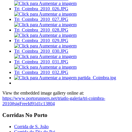
View the embedded image gallery online at:
https://www.portorunners.net/triatlo-galeria/tri-coimbra-
2010#sigFreeId91d1c13804
Corridas No Porto
Corrida de S. João
Corrida do Dia do Pai