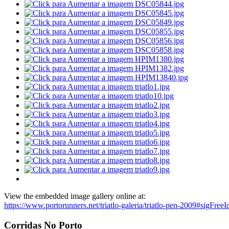
View the embedded image gallery online at:
https://www.portorunners.net/triatlo-galeria/triatlo-pen-2009#sigFree
Corridas No Porto