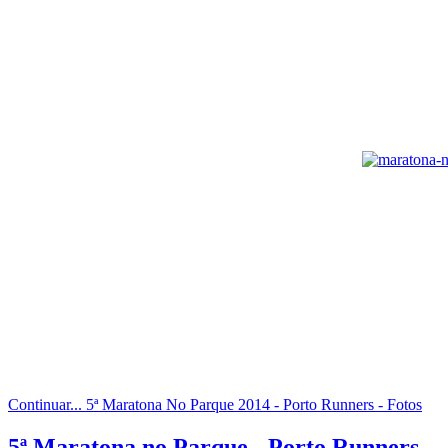
Continuar... 5ª Maratona No Parque 2014 - Porto Runners - Fotos
5ª Maratona no Parque - Porto Runners